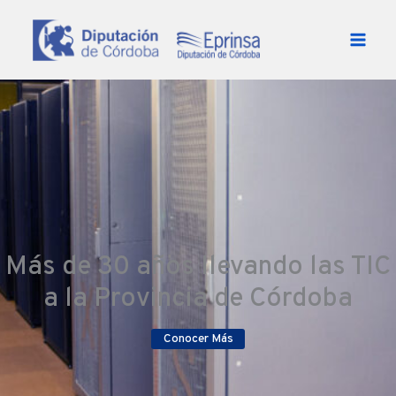
Ir al contenido
Más de 30 años llevando las TIC
a la Provincia de Córdoba
Conocer Más