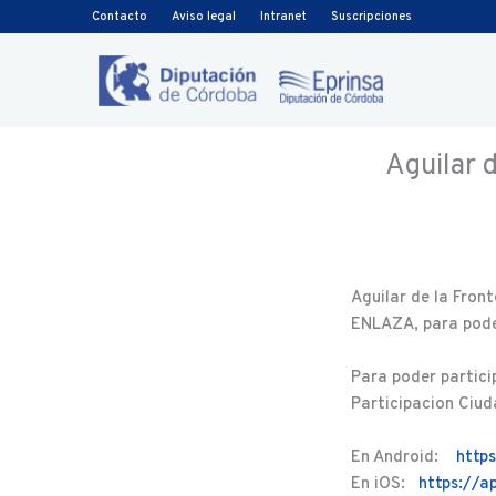
Ir al contenido
Contacto
Aviso legal
Intranet
Suscripciones
Aguilar d
Aguilar de la Fron
ENLAZA, para poder
Para poder partici
Participacion Ciud
En Android:
https
En iOS:
https://