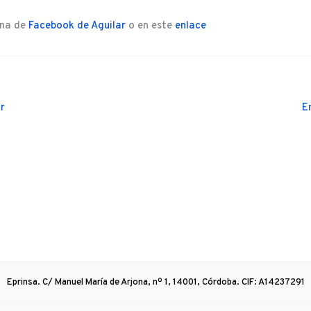
ina de
Facebook de Aguilar
o en este
enlace
r
E
Eprinsa. C/ Manuel María de Arjona, nº 1, 14001, Córdoba. CIF: A14237291