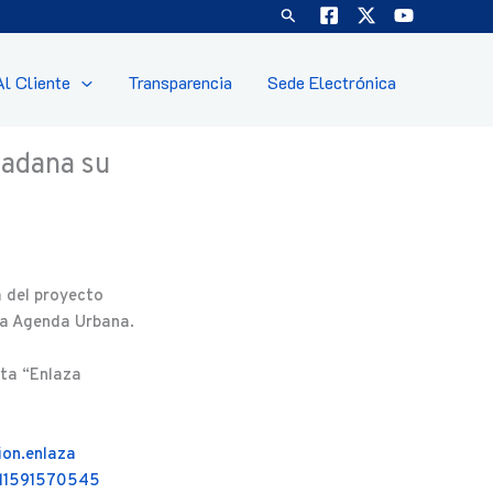
Buscar
Al Cliente
Transparencia
Sede Electrónica
udadana su
a del proyecto
la Agenda Urbana.
ita “Enlaza
ion.enlaza
id1591570545