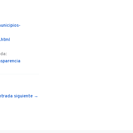
unicipios-
.html
ada:
nsparencia
ntrada siguiente
→