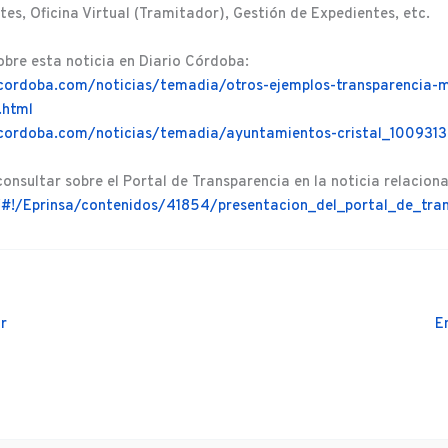
es, Oficina Virtual (Tramitador), Gestión de Expedientes, etc.
bre esta noticia en Diario Córdoba:
cordoba.com/noticias/temadia/otros-ejemplos-transparencia-m
.html
cordoba.com/noticias/temadia/ayuntamientos-cristal_1009313
onsultar sobre el Portal de Transparencia en la noticia relacion
s/#!/Eprinsa/contenidos/41854/presentacion_del_portal_de_tra
r
E