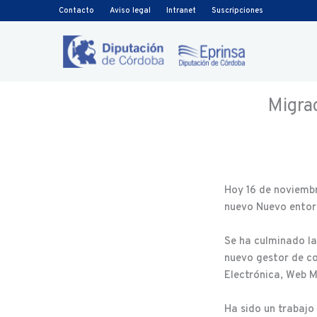
Ir al contenido
Contacto
Aviso legal
Intranet
Suscripciones
Migrac
Hoy 16 de noviembr
nuevo Nuevo entor
Se ha culminado la
nuevo gestor de c
Electrónica, Web M
Ha sido un trabajo 