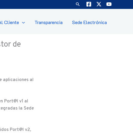
Buscar
Al Cliente
Transparencia
Sede Electrónica
stor de
 aplicaciones al
n Port@l v1 al
tegradas la Sede
nidos Port@l v2,