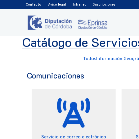
Ir al contenido
Contacto
Aviso legal
Intranet
Suscripciones
Catálogo de Servicio
Todos
Información Geográf
Comunicaciones
Servicio de correo electrónico
S