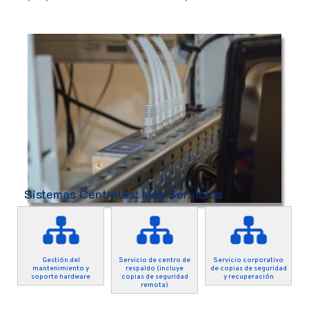
Sistemas Centrales: Más Servicios
Gestión del
Servicio de centro de
Servicio corporativo
mantenimiento y
respaldo (incluye
de copias de seguridad
soporte hardware
copias de seguridad
y recuperación
remota)