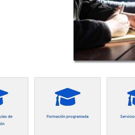
ulas de
Formación programada
Servici
ión