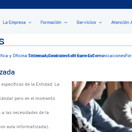
La Empresa
Formación
Servicios
Atención 
s
ica y Oficina Técnica
Sistemas Centrales
Aplicaciones de Eprinsa
Software Externo
Comunicaciones
Fo
izada
específicas de la Entidad. La
estándar pero en el momento
 a las necesidades de la
con aula informatizada).