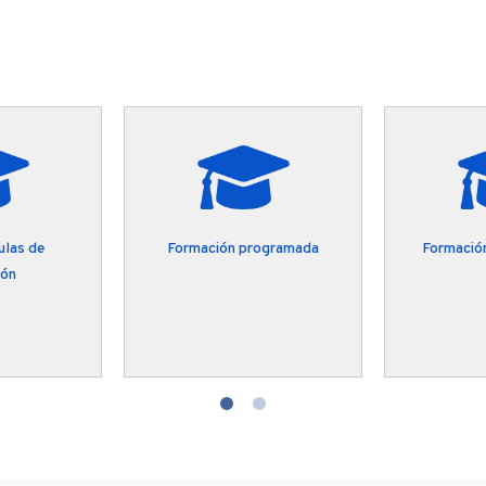
ulas de
Formación programada
Formación
ión