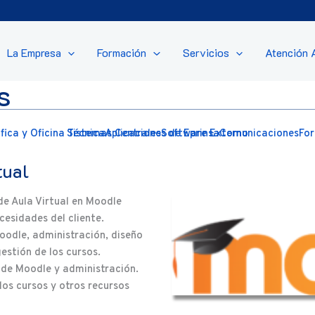
La Empresa
Formación
Servicios
Atención 
s
ica y Oficina Técnica
Sistemas Centrales
Aplicaciones de Eprinsa
Software Externo
Comunicaciones
Fo
tual
 de Aula Virtual en Moodle
cesidades del cliente.
oodle, administración, diseño
estión de los cursos.
 de Moodle y administración.
los cursos y otros recursos