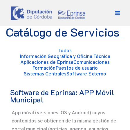
Ir al contenido
Catálogo de Servicios
Todos
Información Geográfica y Oficina Técnica
Aplicaciones de Eprinsa
Comunicaciones
Formación
Puestos de usuario
Sistemas Centrales
Software Externo
Software de Eprinsa: APP Móvil
Municipal
App móvil (versiones iOS y Android) cuyos
contenidos se obtienen de la misma gestión del
portal municipal (noticias, agenda, anuncios,