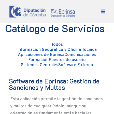
Ir al contenido
Catálogo de Servicios
Todos
Información Geográfica y Oficina Técnica
Aplicaciones de Eprinsa
Comunicaciones
Formación
Puestos de usuario
Sistemas Centrales
Software Externo
Software de Eprinsa: Gestión de
Sanciones y Multas
Esta aplicación permite la gestión de sanciones
y multas de cualquiér índole, aunque su
orientación es fundamentalemte hacia las